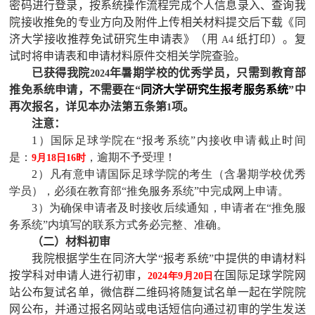
密码进行登录，按系统操作流程完成个人信息录入、查询我
院接收推免的专业方向及附件上传相关材料提交后下载《同
济大学接收推荐免试研究生申请表》（用
纸打印）。复
A4
试时将申请表和申请材料原件交相关学院查验。
已获得我院
年暑期学校的优秀学员，只需到教育部
2024
推免系统申请，不需要在“
同济大学研究生报考服务系统
”中
再次报名，详见本办法第五条第
项。
1
注意：
1）国际足球学院在“报考系统”内接收申请截止时间
是：
，逾期不予受理！
9月
18
日
16
时
2）凡有意申请国际足球学院的考生（含暑期学校优秀
学员），必须在教育部“推免服务系统”中完成网上申请。
3）为确保申请者及时接收后续通知，申请者在“推免服
务系统”内填写的联系方式务必完整、准确。
（二）材料初审
我院根据学生在同济大学“报考系统”中提供的申请材料
按学科对申请人进行初审，
在国际足球学院网
2024年
9
月
20
日
站公布复试名单，微信群二维码将随复试名单一起在学院院
网公布，并通过报名网站或电话短信向通过初审的学生发送