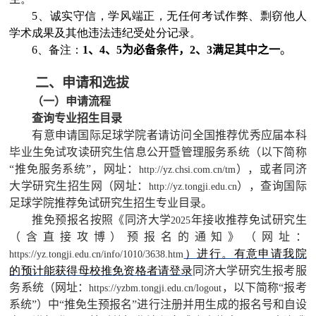
5、诚实守信，学风端正，无任何考试作弊、剽窃他人
学术成果及其他违法违纪受处分记录。
6、备注：
1
、
4
、
5
为必备条件，
2
、
3
满足其中之一
。
二、申请和选拔
（一）申请流程
查询专业招生目录
有意申请国际足球学院者请访问全国推荐优秀应届本科
毕业生免试攻读研究生信息公开暨管理服务系统（以下简称
“推免服务系统”，网址：
），或者同济
http://yz.chsi.com.cn/tm
大学研究生招生网（网址：
），查询国际
http://yz.tongji.edu.cn
足球学院推荐免试研究生招生专业目录。
推免预报名按照《同济大学
年接收推荐免试研究生
2025
（含直接攻博）预报名的通知》（网址：
）进行。有意申请我院
https://yz.tongji.edu.cn/info/1010/3638.htm
的预计能获得母校推免资格者请登录
同济大学研究生报考服
务系统（网址：
，以下简称“报考
https://yzbm.tongji.edu.cn/logout
系统”）中“推免生预报名”进行注册并用生成的报名号和自设