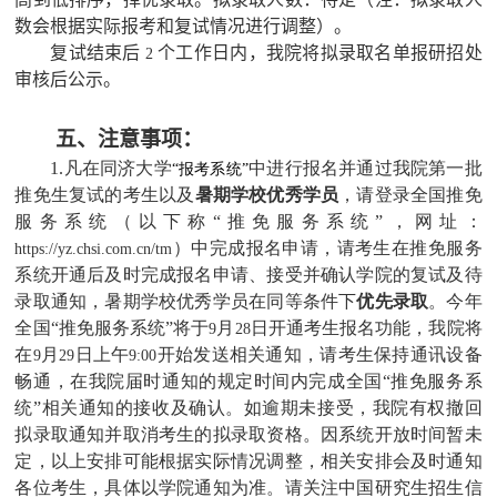
数会根据实际报考和复试情况进行调整）。
复试结束后
个工作日内，我院将拟录取名单报研招处
2
审核后公示。
五、注意事项：
1.凡在同济大学
中进行报名并通过我院第一批
“报考系统”
推免生复试的考生以及
暑期学校优秀学员
，请登录全国推免
服务系统（以下称“推免服务系统”，网址：
）中完成报名申请，请考生在推免服务
https://yz.chsi.com.cn/tm
系统开通后及时完成报名申请、接受并确认学院的复试及待
录取通知，暑期学校优秀学员在同等条件下
优先录取
。今年
全国“推免服务系统”将于
月
日开通考生报名功能，我院将
9
28
在
月
日上午
开始发送相关通知，请考生保持通讯设备
9
29
9:00
畅通，在我院届时通知的规定时间内完成全国“推免服务系
统”相关通知的接收及确认。如逾期未接受，我院有权撤回
拟录取通知并取消考生的拟录取资格。因系统开放时间暂未
定，以上安排可能根据实际情况调整，相关安排会及时通知
各位考生，具体以学院通知为准。请关注中国研究生招生信