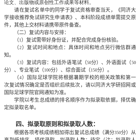
论文、出版物或原创性工作成果等材料。
请在复试名单中的同学于复试资格审查当天，《同济大
学接收推荐免试研究生申请表》、本科阶段成绩单需提交原
件，其他上交材料请携带原件备查。
（二）复试内容与安排：
（
）复试需带好身份证，并配合完成身份核验。
1
（
）复试时间和地点：具体时间和地点另行微信群通
2
知。
（
）复试内容：包括外语笔试（
分）、外语面试（
3
50
50
分）、专业笔试（
分）、综合面试（
分）。
100
150
（
）国际足球学院将根据暑期学校的相关政策和第一
4
次复试情况确定是否组织后续批次，请以同济大学研招网或
国际足球学院官网通知为准。
学院以考生总成绩的排名顺序作为拟录取依据，择优确
定拟录取名单。
四、拟录取原则和拟录取人数：
根据各项考核成绩相加得出复试总成绩（满分
分）从
350
高到低排序，择优录取。拟录取人数：待定（注：拟录取人