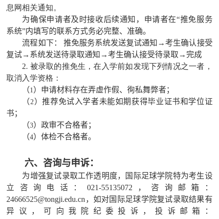
息网相关通知。
为确保申请者及时接收后续通知，申请者在“推免服务
系统”内填写的联系方式务必完整、准确。
流程如下
： 推免服务系统发送复试通知→考生确认接受
复试→系统发送待录取通知→考生确认接受待录取→完成
2. 被录取的推免生，在入学前如发现下列情况之一者，
取消入学资格：
（
）申请材料存在弄虚作假、徇私舞弊者；
1
（
）推荐免试入学者未能如期获得毕业证书和学位证
2
书；
（
）政审不合格者；
3
（
）体检不合格者。
4
六、咨询与申诉：
为增强复试录取工作透明度，国际足球学院特为考生设
立咨询电话：
021-55135072
，咨询邮箱：
24666525@tongji.edu.cn
，如对国际足球学院复试录取结果有
异议，可向我院纪委投诉，投诉邮箱：