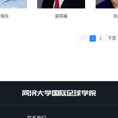
曹晓东
梁同福
刘
2
下页
上页
1