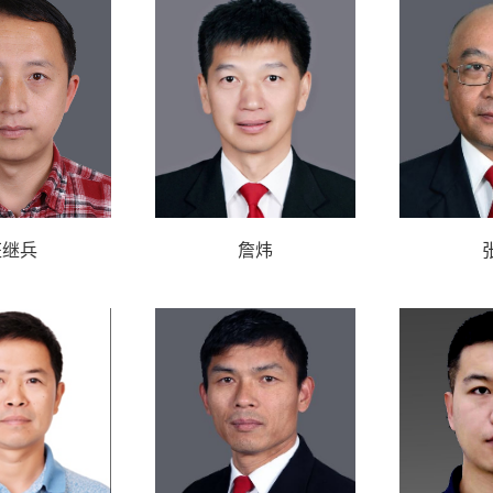
汪继兵
詹炜