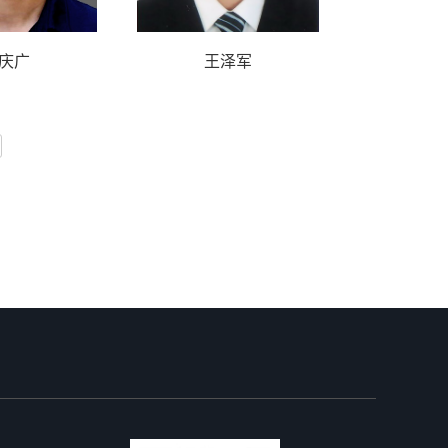
庆广
王泽军