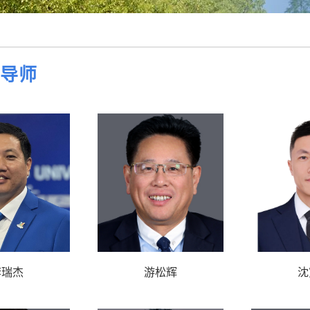
导师
李瑞杰
游松辉
沈